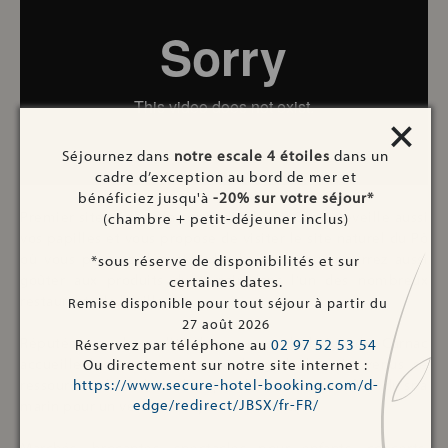
×
Séjournez dans
notre escale 4 étoiles
dans un
cadre d’exception au bord de mer et
bénéficiez jusqu'à
-20% sur votre séjour*
Premier site dédié à la conchyliculture, Carnac éveille aussi
(chambre + petit-déjeuner inclus)
vos papilles et vous propose de visiter le site naturel du Pô
où vous pourrez déguster des huîtres. Vous pourrez aussi
*sous réserve de disponibilités et sur
goûter aux produits du terroir dans l’un des nombreux
certaines dates.
restaurants de la ville.
Remise disponible pour tout séjour à partir du
27 août 2026
Réputée pour la qualité de ses eaux de baignade, Carnac
Réservez par téléphone au
02 97 52 53 54
accueille les curistes tout au long de l’année venus se
Ou directement sur notre site internet :
https://www.secure-hotel-booking.com/d-
ressourcer à la Thalassothérapie de Carnac et profiter du spa
edge/redirect/JBSX/fr-FR/
marin pour un véritable séjour bien-être.
Marchés, brocantes, spectacles pour enfants, concerts,