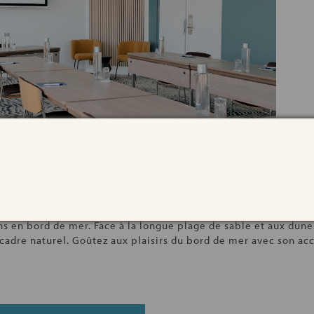
en-être bien entreprendre et accordez-vous une escapade
propice à la détente et à la concentration, vous apprécierez c
ns en bord de mer. Face à la longue plage de sable et aux dune
 cadre naturel. Goûtez aux plaisirs du bord de mer avec son ac