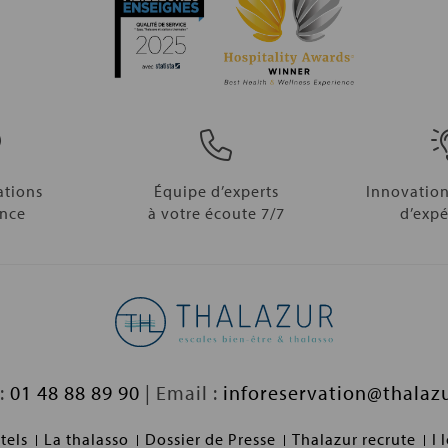
ations
Équipe d’experts
Innovation
ance
à votre écoute 7/7
d’expé
 :
01 48 88 89 90
| Email :
inforeservation@thalazu
tels
La thalasso
Dossier de Presse
Thalazur recrute
I 