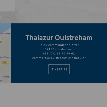
Thalazur Ouistreham
Bd du commandant Kieffer
14150 Ouistreham
+33 (0)2 31 96 99 62
commercial.ouistreham@thalazur.fr
ITINÉRAIRE