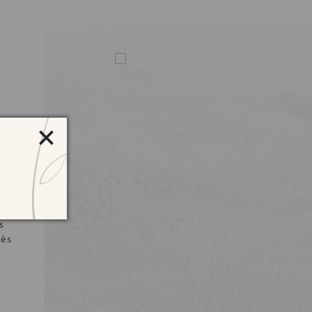
×
e lieu
s
cès