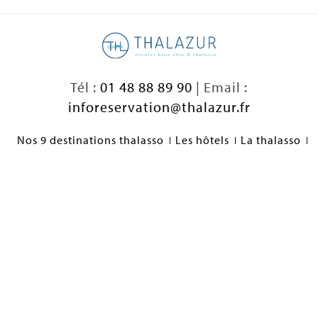
Tél :
01 48 88 89 90
| Email :
inforeservation@thalazur.fr
Nos 9 destinations thalasso
Les hôtels
La thalasso
Dossier de Presse
Thalazur recrute
I love thalasso
Nous contacter
FAQ
Nos engagements
Préférences cookies
Mentions légales
Conditions générales de vente