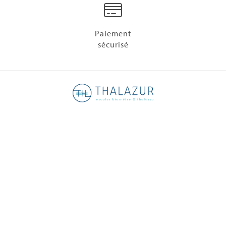
Paiement
sécurisé
Tél :
01 48 88 89 90
| Email :
inforeservation@thalazur.fr
Nos 9 destinations thalasso
Les hôtels
La thalasso
Dossier de Presse
Thalazur recrute
I love thalasso
Nous contacter
FAQ
Nos engagements
Préférences cookies
Mentions légales