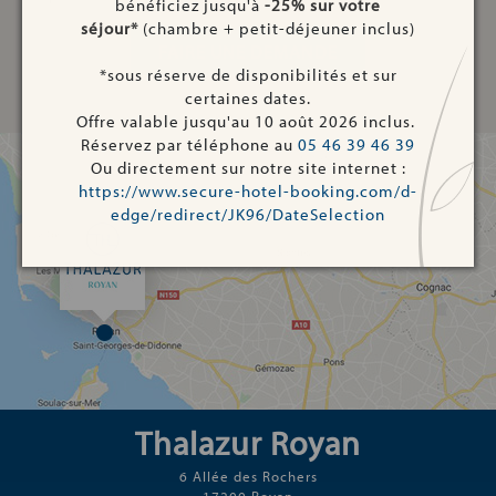
bénéficiez jusqu'à
-25% sur votre
séjour*
(chambre + petit-déjeuner inclus)
FAIRE UNE DEMANDE
*sous réserve de disponibilités et sur
certaines dates.
Offre valable jusqu'au 10 août 2026 inclus.
Réservez par téléphone au
05 46 39 46 39
Ou directement sur notre site internet :
https://www.secure-hotel-booking.com/d-
edge/redirect/JK96/DateSelection
Thalazur Royan
6 Allée des Rochers