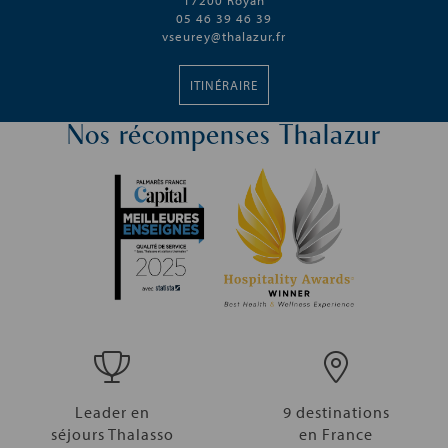
17200 Royan
05 46 39 46 39
vseurey@thalazur.fr
ITINÉRAIRE
Nos récompenses Thalazur
Leader en
9 destinations
séjours Thalasso
en France