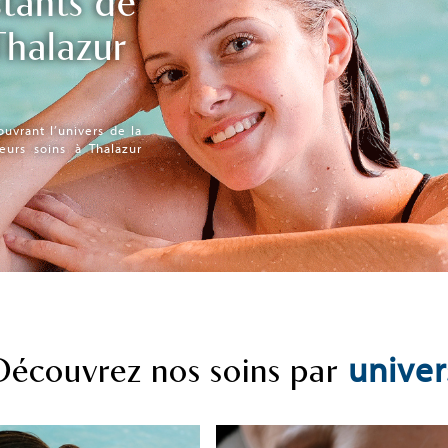
tants de
Thalazur
uvrant l’univers de la
eurs soins à Thalazur
univer
Découvrez nos soins par