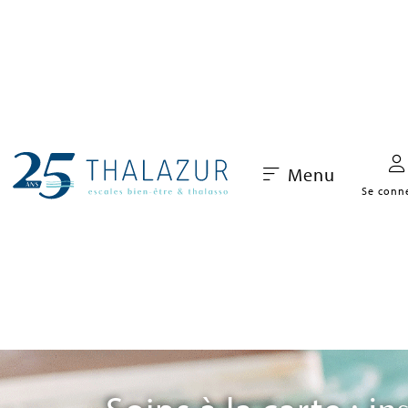
Menu
Se conn
Soins à la carte :