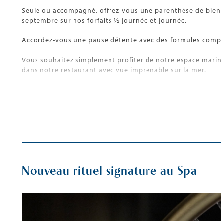
Seule ou accompagné, offrez-vous une parenthèse de bien-êtr
septembre sur nos forfaits ½ journée et journée.
Accordez-vous une pause détente avec des formules compre
Vous souhaitez simplement profiter de notre espace marin
dans notre restaurant avec vue imprenable sur la mer.
Cet été, prenez le temps de vous dorloter et de profiter de
Nouveau rituel signature au Spa