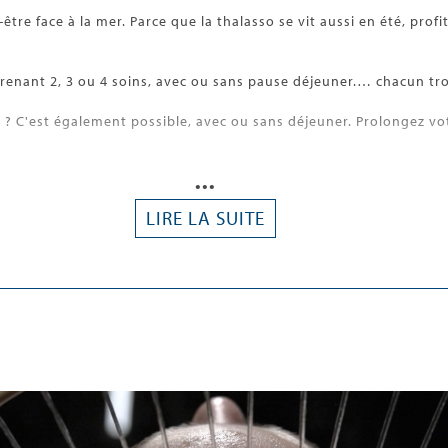
e face à la mer. Parce que la thalasso se vit aussi en été, profite
nant 2, 3 ou 4 soins, avec ou sans pause déjeuner.… chacun trou
 ? C'est également possible, avec ou sans déjeuner. Prolongez 
s bienfaits des soins marins !
•••
LIRE LA SUITE