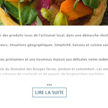
ur des produits issus de l’artisanat local, dans une démarche ré
eurs, Situations géographiques, Simplicité, Saisons et cuisine sain
gumes printaniers et son houmous maison aux délicates notes iodée
bio du Domaine des Rouges Terres, jambon et camembert. Les ama
o crémeux de crustacés et de queues de langoustines marinées.
z à nos desserts en trompe-l’œil, avec l’incontournable poire faço
•••
LIRE LA SUITE
e du moment, avec ou sans alcool, ainsi que nos cocktails aux s
ur des accords aussi créatifs que marins.