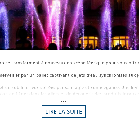
ino se transforment à nouveaux en scène féérique pour vous offrir
s émerveiller par un ballet captivant de jets d’eau synchronisés a
t de sublimer vos soirées par sa magie et son élégance. Une invi
on de flâner dans les allers et de découvrir des produits locaux e
•••
LIRE LA SUITE