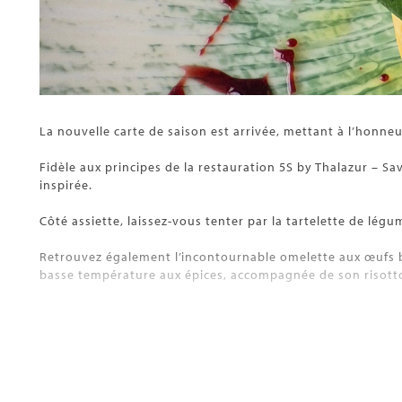
La nouvelle carte de saison est arrivée, mettant à l’honne
Fidèle aux principes de la restauration 5S by Thalazur – Sav
inspirée.
Côté assiette, laissez-vous tenter par la tartelette de lé
Retrouvez également l’incontournable omelette aux œufs 
basse température aux épices, accompagnée de son risott
Pour finir sur une note gourmande et surprenante, succombe
En complément, découvrez nos cocktails créations bien-êtr
Pink Normandy.
Ils accompagnent à merveille nos tartares d’algues bio, po