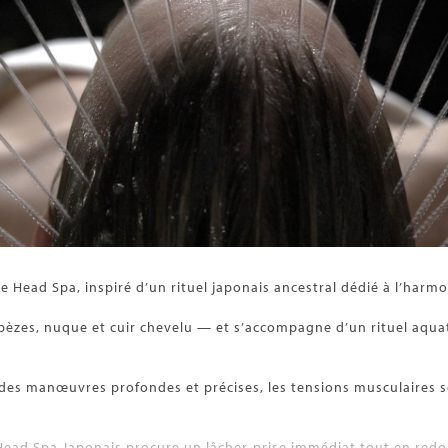
Head Spa, inspiré d’un rituel japonais ancestral dédié à l’harmon
apèzes, nuque et cuir chevelu — et s’accompagne d’un rituel aqu
 à des manœuvres profondes et précises, les tensions musculaires 
ead Spa Japonais procure un lâcher-prise immédiat tout en redonn