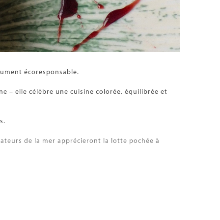
solument écoresponsable.
e – elle célèbre une cuisine colorée, équilibrée et
s.
teurs de la mer apprécieront la lotte pochée à
n Belle Hélène et la nouveauté : le citron revisité.
aveurs normandes tels que le Spritz Normand ou le