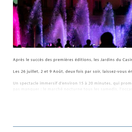
Après le succès des premières éditions, les Jardins du Cas
Les 26 juillet, 2 et 9 Août, deux fois par soir, laissez-vou
Un spectacle immersif d’environ 15 à 20 minutes, qui prome
pas manquer : le marché nocturne tous les samedis, l'occasi