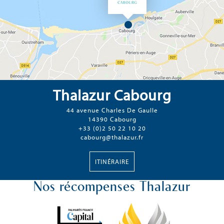
Thalazur Cabourg
44 avenue Charles De Gaulle
14390 Cabourg
+33 (0)2 50 22 10 20
cabourg@thalazur.fr
ITINÉRAIRE
Nos récompenses Thalazur