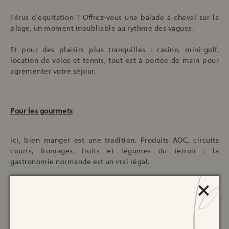
Férus d'équitation ? Offrez-vous une balade à cheval sur la
plage, un moment inoubliable au rythme des vagues.
Et pour des plaisirs plus tranquilles : casino, mini-golf,
location de vélos et tennis, tout est à portée de main pour
agrémenter votre séjour.
Pour les gourmets
Ici, bien manger est une tradition. Produits AOC, circuits
courts, fromages, fruits et légumes du terroir : la
gastronomie normande est un vrai régal.
×
A Ouistreham, les marchés mettent à l'honneur les saveurs
locales.
Au port, le marché aux poissons ouvert tous les matins vous
propose le meilleur de la mer, avec en vedette la fameuse
coquille Saint-Jacques Label Rouge.