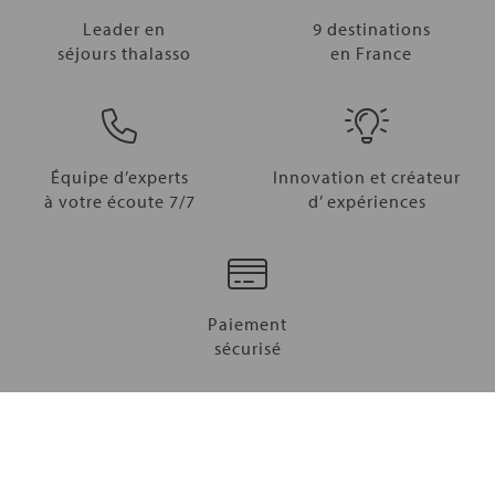
Leader en
9 destinations
séjours thalasso
en France
Équipe d’experts
Innovation et créateur
à votre écoute 7/7
d’ expériences
Paiement
sécurisé