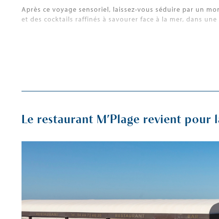
Après ce voyage sensoriel, laissez-vous séduire par un m
et des cocktails raffinés à savourer face à la mer, dans u
Parce qu’elle mérite le plus beau des moments.
Le restaurant M’Plage revient pour l