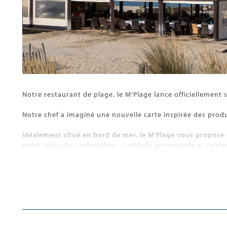
Notre restaurant de plage, le M’Plage lance officiellement s
Notre chef a imaginé une nouvelle carte inspirée des produi
Idéalement situé en bord de mer, le M’Plage vous propose 
entre transats confortables, cocktails gourmands et cuisine