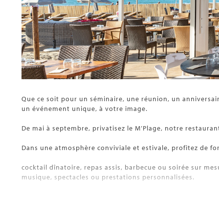
Que ce soit pour un séminaire, une réunion, un anniversai
un événement unique, à votre image.
De mai à septembre, privatisez le M’Plage, notre restaurant
Dans une atmosphère conviviale et estivale, profitez de fo
cocktail dînatoire, repas assis, barbecue ou soirée sur 
musique, spectacles ou prestations personnalisées.
Toute l’année, découvrez l’Espace Marina, situé au 6ᵉ éta
idéal pour réunir vos convives dans un cadre raffiné et ins