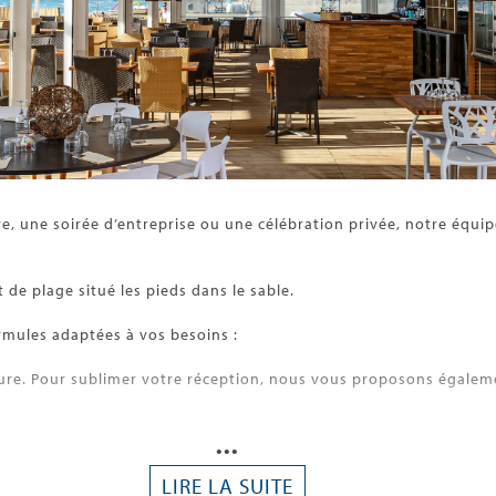
re, une soirée d’entreprise ou une célébration privée, notre équ
 de plage situé les pieds dans le sable.
rmules adaptées à vos besoins :
mesure. Pour sublimer votre réception, nous vous proposons égale
ge de l’établissement. Baigné de lumière et offrant une vue panor
•••
pirant.
LIRE LA SUITE