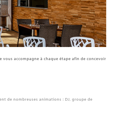
ipe vous accompagne à chaque étape afin de concevoir
ment de nombreuses animations : DJ, groupe de
amique sur Port Camargue, cet espace élégant est