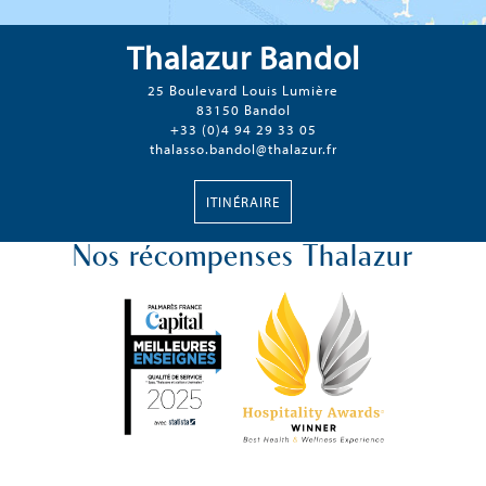
Thalazur Bandol
25 Boulevard Louis Lumière
83150 Bandol
+33 (0)4 94 29 33 05
thalasso.bandol@thalazur.fr
ITINÉRAIRE
Nos récompenses Thalazur