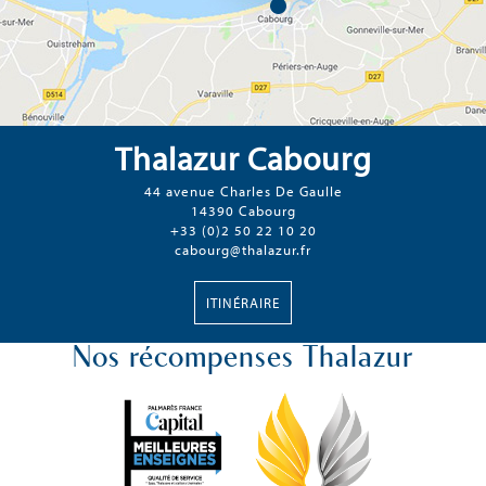
Thalazur Cabourg
44 avenue Charles De Gaulle
14390 Cabourg
+33 (0)2 50 22 10 20
cabourg@thalazur.fr
ITINÉRAIRE
Nos récompenses Thalazur