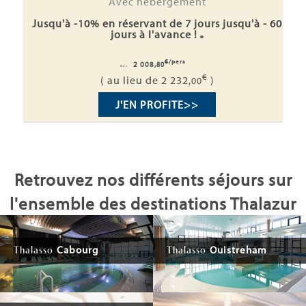
Avec hébergement
Jusqu'à -10% en réservant de 7 jours jusqu'à - 60
jours à l'avance !
€/pers
2 008,
80
Dès
€
( au lieu de 2 232,
)
00
J'EN PROFITE
>>
Retrouvez nos différents séjours sur
l'ensemble des destinations Thalazur
Cabourg
Ouistreham
Thalasso
Thalasso