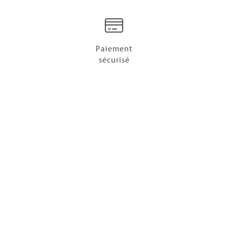
Paiement
sécurisé
Tél :
01 48 88 89 90
| Email :
inforeservation@thalazur.fr
Nos 9 destinations thalasso
Les hôtels
La thalasso
Dossier de Presse
Thalazur recrute
I love thalasso
Nous contacter
FAQ