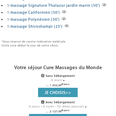
1
massage Signature Thalazur jardin marin (50')
1
massage Californien (50')
1
massage Polynésien (50')
1
massage Shiroshampi (25')
*Sous réserve de contre-indication médicale
Cette cure début le jour de votre choix.
Votre séjour Cure Massages du Monde
Sans hébergement
6 jours
€/pers
1 422,
00
Dès
JE CHOISIS
>>
Avec hébergement
6 jours / 6 nuits - En demi-pension
€/pers
2 127,
00
Dès