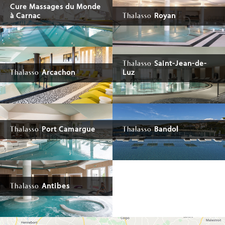
Cure Massages du Monde
à Carnac
Royan
Thalasso
Saint-Jean-de-
Thalasso
Arcachon
Luz
Thalasso
Port Camargue
Bandol
Thalasso
Thalasso
Antibes
Thalasso