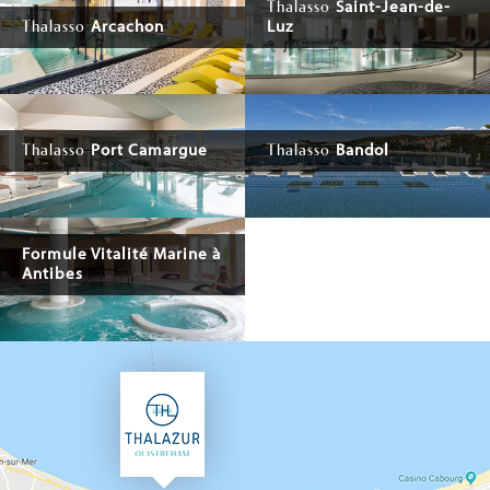
Saint-Jean-de-
Thalasso
Arcachon
Luz
Thalasso
Port Camargue
Bandol
Thalasso
Thalasso
Formule Vitalité Marine à
Antibes