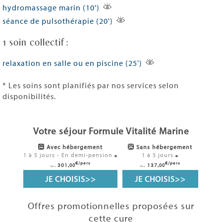
hydromassage marin (10')
séance de pulsothérapie (20')
1 soin collectif :
relaxation en salle ou en piscine (25')
* Les soins sont planifiés par nos services selon
disponibilités.
Votre séjour Formule Vitalité Marine
Avec hébergement
Sans hébergement
1 à 5 jours - En demi-pension
1 à 5 jours
€/pers
€/pers
301,
137,
00
00
Dès
Dès
JE CHOISIS
>>
JE CHOISIS
>>
Offres promotionnelles proposées sur
cette cure