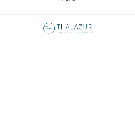
Tél :
01 48 88 89 90
| Email :
inforeservation@thalazur.fr
Nos 9 destinations thalasso
Les hôtels
La thalasso
Dossier de Presse
Thalazur recrute
I love thalasso
Nous contacter
FAQ
Nos engagements
Préférences cookies
Mentions légales
Conditions générales de vente