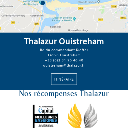
Thalazur Ouistreham
Bd du commandant Kieffer
14150 Ouistreham
+33 (0)2 31 96 40 40
ouistreham@thalazur.fr
ITINÉRAIRE
Nos récompenses Thalazur