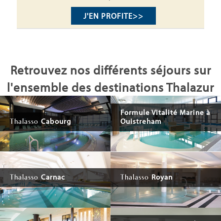
J'EN PROFITE
>>
Retrouvez nos différents séjours sur
l'ensemble des destinations Thalazur
Formule Vitalité Marine à
Cabourg
Ouistreham
Thalasso
Carnac
Royan
Thalasso
Thalasso